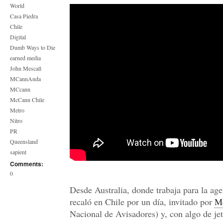
World
Casa Piedra
Chile
Digital
Dumb Ways to Die
earned media
John Mescall
MCannAnda
MCcann
McCann Chile
Metro
Nitro
PR
Queensland
sapient
Comments:
0
Desde Australia, donde trabaja para la ag
recaló en Chile por un día, invitado por
M
Nacional de Avisadores) y, con algo de jet