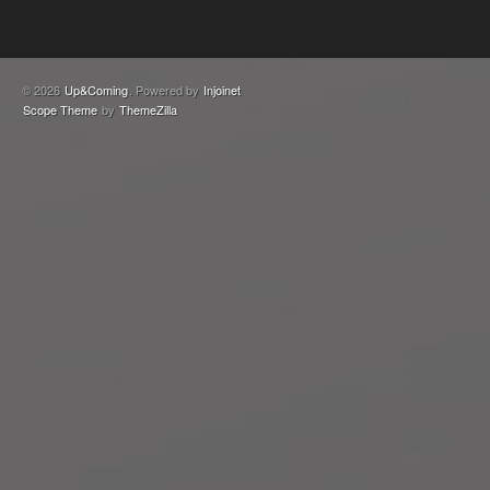
© 2026
Up&Coming
. Powered by
Injoinet
Scope Theme
by
ThemeZilla