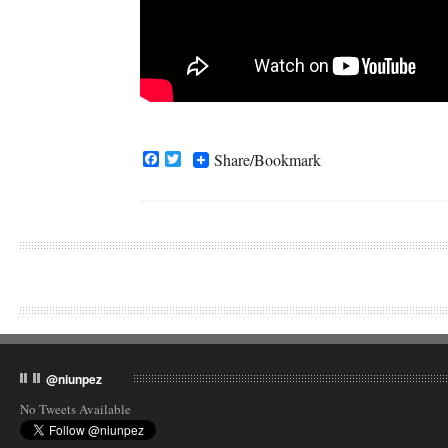
Facebook
Twitter
Share/Bookmark
@niunpez
No Tweets Available