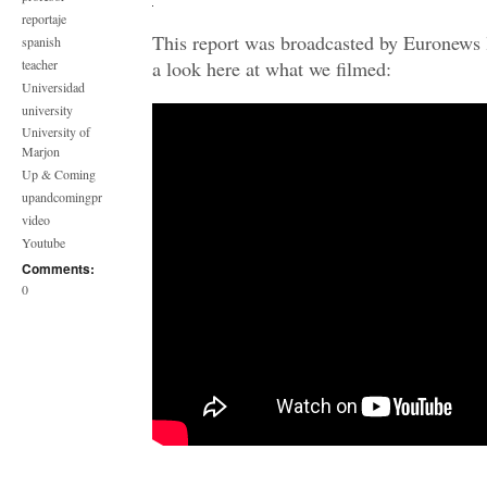
reportaje
This report was broadcasted by Euronews 
spanish
teacher
a look here at what we filmed:
Universidad
university
University of
Marjon
Up & Coming
upandcomingpr
video
Youtube
Comments:
0