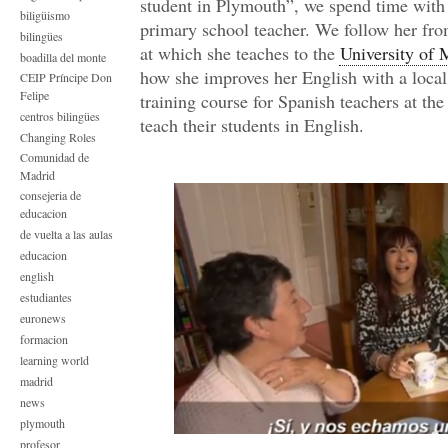
student in Plymouth”, we spend time with
biligüismo
primary school teacher. We follow her fro
bilingües
at which she teaches to the
University of 
boadilla del monte
how she improves her English with a local
CEIP Príncipe Don
Felipe
training course for Spanish teachers at th
centros bilingües
teach their students in English.
Changing Roles
Comunidad de
Madrid
consejeria de
educacion
de vuelta a las aulas
educacion
english
estudiantes
euronews
formacion
learning world
madrid
news
plymouth
profesor