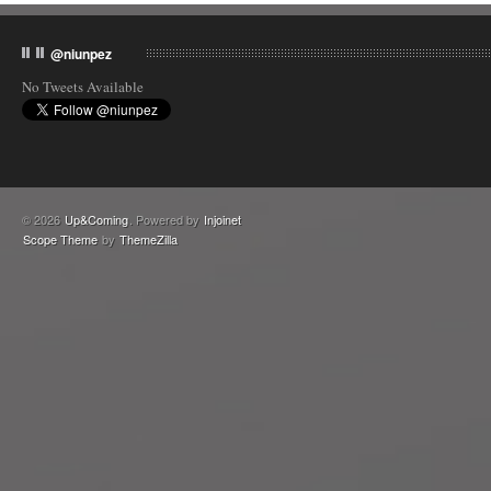
@niunpez
No Tweets Available
© 2026
Up&Coming
. Powered by
Injoinet
Scope Theme
by
ThemeZilla