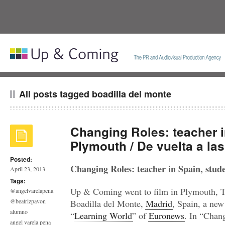
All posts tagged boadilla del monte
Changing Roles: teacher i
Plymouth / De vuelta a las
Posted:
Changing Roles: teacher in Spain, stud
April 23, 2013
Tags:
Up & Coming went to film in Plymouth, 
@angelvarelapena
@beatrizpavon
Boadilla del Monte,
Madrid
, Spain, a ne
alumno
“
Learning World
” of
Euronews
. In “Chang
angel varela pena